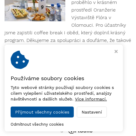
proběhlo v krásném
prostředí Oranžerie
Výstaviště Flóra v
Olomouci. Pro účastníky
jsme zajistili coffee break i oběd, který doplnil krásný
program. Děkujeme za spolupráci a doufáme, že takové
akce se budou často opakovat.
Používáme soubory cookies
Tyto webové stránky používají soubory cookies s
cílem vylepšení uživatelského prostředí, analýzy
návštěvnosti a dalších služeb.
Více informací.
Přijmout všechny cookies
Nastavení
Copyright © 2026,
CZECH-GEN GASTRO s.r.o.
Odmítnout všechny cookies
Webdesign